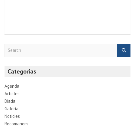
S
e
a
r
Categorías
c
h
Agenda
Articles
Diada
Galeria
Noticies
Recomanem