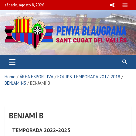
sábado, agosto 8, 2026
PENYA BLAUGRANA
SANT CUGAT DEL VALLÈS
Home
ÁREA ESPORTIVA
EQUIPS TEMPORADA 2017-2018
BENJAMINS
BENJAMÍ B
BENJAMÍ B
TEMPORADA 2022-2023