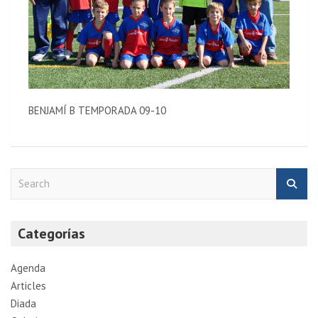
BENJAMÍ B TEMPORADA 09-10
S
e
a
r
Categorías
c
h
Agenda
Articles
Diada