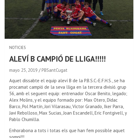
NOTICIES
ALEVÍ B CAMPIÓ DE LLIGA!!!!!
mayo 25, 2019
PBSantCugat
Aquet dissabte el equip aleví B de la P.B.S.C.-E.F.H.S., se ha
procamat campió de la seva lliga en la tercera divisió. grup
56, amb el seguent equip: entrenador Oscar Benito, legado;
Alex Molins, y el equipo formado por: Max Otero, Didac
Barco, Pol Martín, Jori Vilarasau, Victor Granado, Iker Parra,
Javi Rebolloso, Max Sucias, Joan Escandell, Eric Fontgivell, y
Pablo Chumilla.
Enhorabona a tots i totas els que han fem possible aquet
somni!!!.