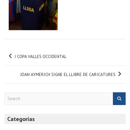
I COPA VALLES OCCIDENTAL
JOAN AYMERICH SIGNE EL LLIBRE DE CARICATURES
S
e
a
r
Categorías
c
h