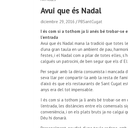
Avui que és Nadal
diciembre 29, 2016
PBSantCugat
I és com si a tothom ja li anés bé trobar-se 
l’entrada
Avui que és Nadal mana la tradició que totes le
d’una gran taula en un ambient de pau, harmonia
festes, i el Nadal com a pilar de totes elles, s’
calgués un patrocini, de ben segur que els d’ El
Per seguir amb la dèria consumista i mancada de
seva llar per compartir-la amb la resta de fami
d’això és que els restaurants de Sant Cugat es
anys era del tot impensable.
I és com si a tothom ja li anés bé trobar-se en
l’entrada, les distàncies entre els comensals s
conveniència, i on els plats bruts ja no calgui q
Déu hi donarà.