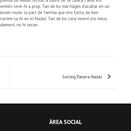
poema de Nadal recitat a sobre de la cadira, i amb els
permès tenir-hi a prop. Tan de bo mai hàgim d’acabar en un
éssim reunir la part de família que ens falta, de ben
raríem la fe en el Nadal. Tan de bo l’any vinent els meus
adament, no hi seran.
Sorteig Panera Nadal
ÀREA SOCIAL