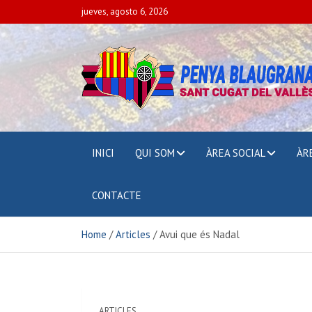
jueves, agosto 6, 2026
PENYA BLAUGRAN
SANT CUGAT DEL VALLÈS
INICI
QUI SOM
ÀREA SOCIAL
ÀR
CONTACTE
Home
Articles
Avui que és Nadal
ARTICLES