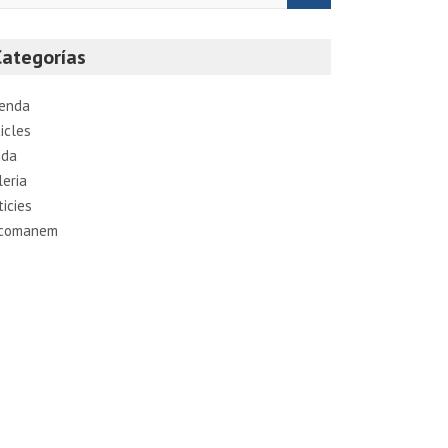
Categorías
enda
icles
ada
leria
ticies
comanem