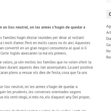
a
r
c
h
Ag
en un lloc neutral, on les armes s’hagin de quedar a
Art
s famílies hagin d’estar reunides per dinar al voltant
Di
 i molt d’amor. Però en molts casos no és així. Aquestes
Ga
han convertit en un gran negoci consumista al qual si li
No
 Corte Inglés aixecarien la mà els primers.
Re
 valors, ja són moltes les famílies que no volen oferir la
liars durant aquests dies tan assenyalats. La part positiva
taran plens a vessar els dies de festa, cosa que fa uns
 un lloc neutral, on les armes s’hagin de quedar a
iguin les prudents, les converses orientades segons
ue els renti ningú, si més no, els d’aquest any. Del proper,