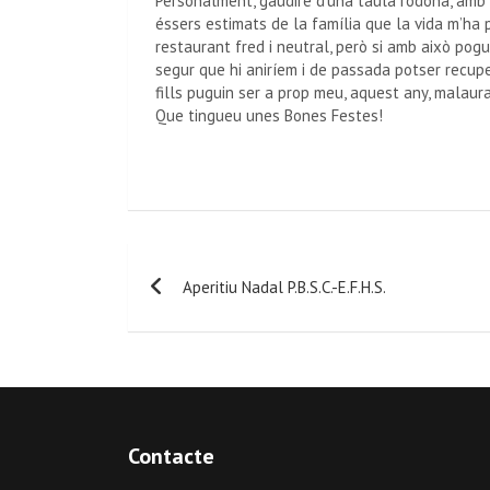
Personalment, gaudiré d’una taula rodona, amb 
éssers estimats de la família que la vida m’ha 
restaurant fred i neutral, però si amb això pogu
segur que hi aniríem i de passada potser recupe
fills puguin ser a prop meu, aquest any, malaur
Que tingueu unes Bones Festes!
Aperitiu Nadal P.B.S.C.-E.F.H.S.
Contacte