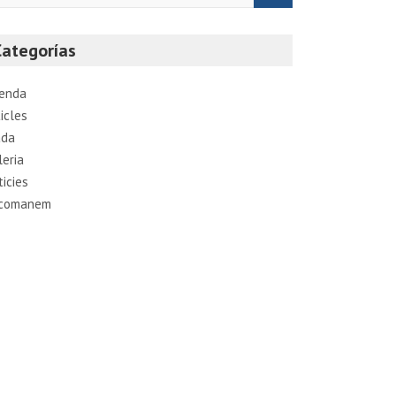
Categorías
enda
icles
ada
leria
ticies
comanem