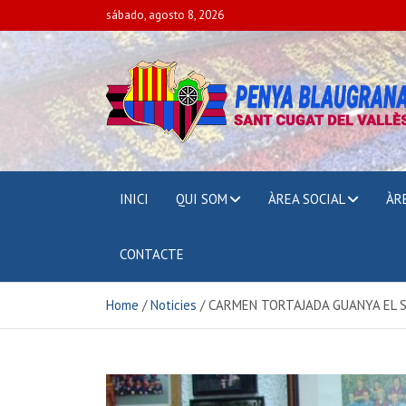
sábado, agosto 8, 2026
PENYA BLAUGRAN
SANT CUGAT DEL VALLÈS
INICI
QUI SOM
ÀREA SOCIAL
ÀR
CONTACTE
Home
Noticies
CARMEN TORTAJADA GUANYA EL S