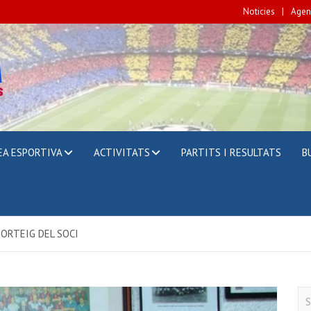
Noticies
Agen
A
EA ESPORTIVA
ACTIVITATS
PARTITS I RESULTATS
B
ORTEIG DEL SOCI
S
e