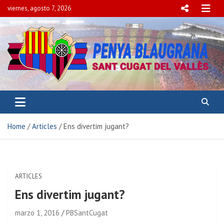
viernes, agosto 7, 2026
PENYA BLAUGRANA
SANT CUGAT DEL VALLÈS
Home
Articles
Ens divertim jugant?
ARTICLES
Ens divertim jugant?
marzo 1, 2016
PBSantCugat