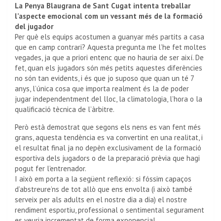
La Penya Blaugrana de Sant Cugat intenta treballar
l’aspecte emocional com un vessant més de la formació
del jugador
Per què els equips acostumen a guanyar més partits a casa
que en camp contrari? Aquesta pregunta me l’he fet moltes
vegades, ja que a priori entenc que no hauria de ser així. De
fet, quan els jugadors són més petits aquestes diferències
no són tan evidents, i és que jo suposo que quan un té 7
anys, l’única cosa que importa realment és la de poder
jugar independentment del lloc, la climatologia, l’hora o la
qualificació tècnica de l’àrbitre.
Però està demostrat que segons els nens es van fent més
grans, aquesta tendència es va convertint en una realitat, i
el resultat final ja no depèn exclusivament de la formació
esportiva dels jugadors o de la preparació prèvia que hagi
pogut fer l’entrenador.
I això em porta a la següent reflexió: si fóssim capaços
d’abstreure’ns de tot allò que ens envolta (i això també
serveix per als adults en el nostre dia a dia) el nostre
rendiment esportiu, professional o sentimental segurament
es veuria incrementat de forma exponencial.