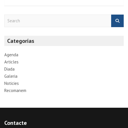
S
e
a
r
Categorías
c
h
Agenda
Articles
Diada
Galeria
Noticies
Recomanem
Contacte