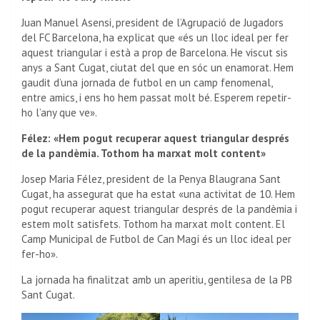
Juan Manuel Asensi, president de l’Agrupació de Jugadors
del FC Barcelona, ha explicat que «és un lloc ideal per fer
aquest triangular i està a prop de Barcelona. He viscut sis
anys a Sant Cugat, ciutat del que en sóc un enamorat. Hem
gaudit d’una jornada de futbol en un camp fenomenal,
entre amics, i ens ho hem passat molt bé. Esperem repetir-
ho l’any que ve».
Félez: «Hem pogut recuperar aquest triangular després
de la pandèmia. Tothom ha marxat molt content»
Josep Maria Félez, president de la Penya Blaugrana Sant
Cugat, ha assegurat que ha estat «una activitat de 10. Hem
pogut recuperar aquest triangular després de la pandèmia i
estem molt satisfets. Tothom ha marxat molt content. El
Camp Municipal de Futbol de Can Magí és un lloc ideal per
fer-ho».
La jornada ha finalitzat amb un aperitiu, gentilesa de la PB
Sant Cugat.