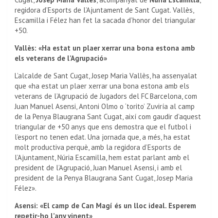
regidora d’Esports de l’Ajuntament de Sant Cugat. Vallès,
Escamilla i Félez han fet la sacada d’honor del triangular
+50.
Vallès: «Ha estat un plaer xerrar una bona estona amb
els veterans de l’Agrupació»
L’alcalde de Sant Cugat, Josep Maria Vallès, ha assenyalat
que «ha estat un plaer xerrar una bona estona amb els
veterans de l’Agrupació de Jugadors del FC Barcelona, com
Juan Manuel Asensi, Antoni Olmo o ‘torito’ Zuviría al camp
de la Penya Blaugrana Sant Cugat, així com gaudir d’aquest
triangular de +50 anys que ens demostra que el futbol i
l’esport no tenen edat. Una jornada que, a més, ha estat
molt productiva perquè, amb la regidora d’Esports de
l’Ajuntament, Núria Escamilla, hem estat parlant amb el
president de l’Agrupació, Juan Manuel Asensi, i amb el
president de la Penya Blaugrana Sant Cugat, Josep Maria
Félez».
Asensi: «El camp de Can Magí és un lloc ideal. Esperem
repetir-ho l’any vinent»