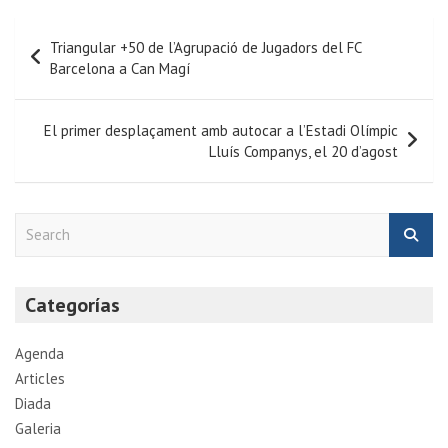
Triangular +50 de l’Agrupació de Jugadors del FC
Barcelona a Can Magí
El primer desplaçament amb autocar a l’Estadi Olímpic
Lluís Companys, el 20 d’agost
S
e
a
r
Categorías
c
h
Agenda
Articles
Diada
Galeria