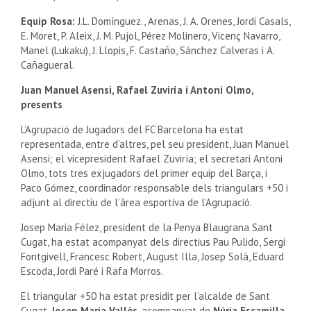
Equip Rosa:
J.L. Domínguez., Arenas, J. A. Orenes, Jordi Casals,
E. Moret, P. Aleix, J. M. Pujol, Pérez Molinero, Vicenç Navarro,
Manel (Lukaku), J. Llopis, F. Castaño, Sánchez Calveras i A.
Cañagueral.
Juan Manuel Asensi, Rafael Zuviría i Antoni Olmo,
presents
L’Agrupació de Jugadors del FC Barcelona ha estat
representada, entre d’altres, pel seu president, Juan Manuel
Asensi; el vicepresident Rafael Zuviría; el secretari Antoni
Olmo, tots tres exjugadors del primer equip del Barça, i
Paco Gómez, coordinador responsable dels triangulars +50 i
adjunt al directiu de l’àrea esportiva de l’Agrupació.
Josep Maria Félez, president de la Penya Blaugrana Sant
Cugat, ha estat acompanyat dels directius Pau Pulido, Sergi
Fontgivell, Francesc Robert, August Illa, Josep Solà, Eduard
Escoda, Jordi Paré i Rafa Morros.
El triangular +50 ha estat presidit per l’alcalde de Sant
Cugat,
Josep Maria Vallès
, acompanyat de
Núria Escamilla
,