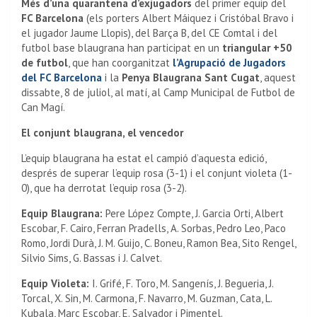
Més d’una quarantena d’exjugadors
del primer equip del
FC Barcelona
(els porters Albert Máiquez i Cristóbal Bravo i
el jugador Jaume Llopis), del Barça B, del CE Comtal i del
futbol base blaugrana han participat en un
triangular +50
de futbol
, que han coorganitzat
l’Agrupació de Jugadors
del FC Barcelona
i la
Penya Blaugrana Sant Cugat
, aquest
dissabte, 8 de juliol, al matí, al Camp Municipal de Futbol de
Can Magí.
El conjunt blaugrana, el vencedor
L’equip blaugrana ha estat el campió d’aquesta edició,
després de superar l’equip rosa (3-1) i el conjunt violeta (1-
0), que ha derrotat l’equip rosa (3-2).
Equip Blaugrana:
Pere López Compte, J. Garcia Orti, Albert
Escobar, F. Cairo, Ferran Pradells, A. Sorbas, Pedro Leo, Paco
Romo, Jordi Durà, J. M. Guijo, C. Boneu, Ramon Bea, Sito Rengel,
Silvio Sims, G. Bassas i J. Calvet.
Equip Violeta:
I. Grifé, F. Toro, M. Sangenís, J. Begueria, J.
Torcal, X. Sin, M. Carmona, F. Navarro, M. Guzman, Cata, L.
Kubala, Marc Escobar, E. Salvador i Pimentel.