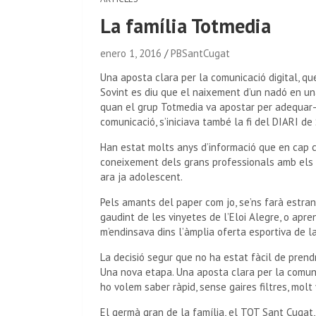
La família Totmedia
enero 1, 2016
PBSantCugat
Una aposta clara per la comunicació digital, q
Sovint es diu que el naixement d’un nadó en un
quan el grup Totmedia va apostar per adequar-
comunicació, s’iniciava també la fi del DIARI d
Han estat molts anys d’informació que en cap ca
coneixement dels grans professionals amb els q
ara ja adolescent.
Pels amants del paper com jo, se’ns farà estran
gaudint de les vinyetes de l’Eloi Alegre, o apr
m’endinsava dins l’àmplia oferta esportiva de l
La decisió segur que no ha estat fàcil de prendr
Una nova etapa. Una aposta clara per la comuni
ho volem saber ràpid, sense gaires filtres, molt v
El germà gran de la família, el TOT Sant Cugat,