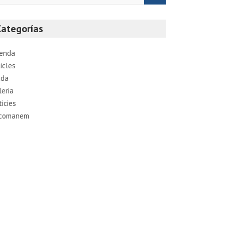
Categorías
enda
icles
ada
leria
ticies
comanem