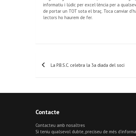
informatiu i lúdic per excel·lència per a qualse
de portar un TOT sota el braç. Toca canviar d’h
lectors ho haurem de fer.
La P.B.S.C. celebra la 3a diada del soci
Contacte
Contacteu amb nosaltres
Si teniu qualsevol dubte, preciseu de més d’informa