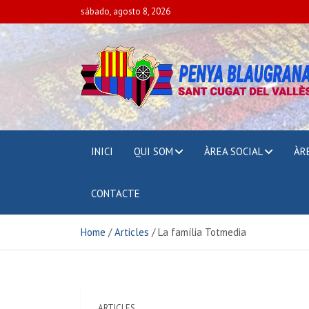
sábado, agosto 8, 2026
PENYA BLAUGRAN
SANT CUGAT DEL VALLÈS
INICI
QUI SOM
ÀREA SOCIAL
ÀR
CONTACTE
Home
Articles
La família Totmedia
ARTICLES