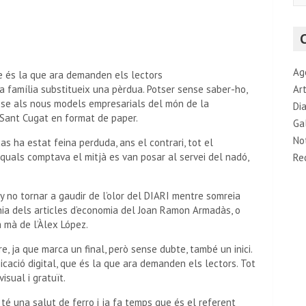
a
r
c
h
Ag
ue és la que ara demanden els lectors
a família substitueix una pèrdua. Potser sense saber-ho,
Art
se als nous models empresarials del món de la
Di
e Sant Cugat en format de paper.
Ga
No
s ha estat feina perduda, ans el contrari, tot el
uals comptava el mitjà es van posar al servei del nadó,
Re
y no tornar a gaudir de l’olor del DIARI mentre somreia
enia dels articles d’economia del Joan Ramon Armadàs, o
a mà de l’Àlex López.
e, ja que marca un final, però sense dubte, també un inici.
cació digital, que és la que ara demanden els lectors. Tot
isual i gratuït.
 té una salut de ferro i ja fa temps que és el referent