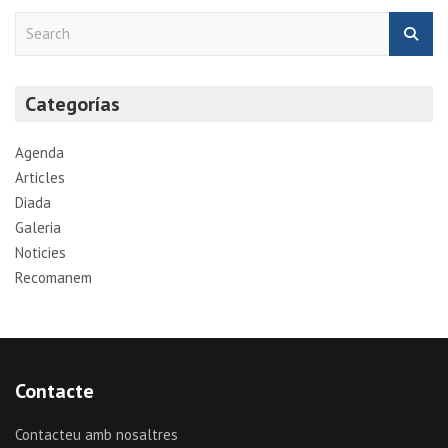
S
e
a
r
Categorías
c
h
Agenda
Articles
Diada
Galeria
Noticies
Recomanem
Contacte
Contacteu amb nosaltres