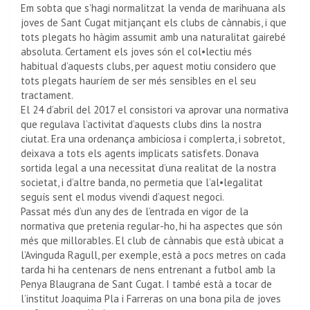
Em sobta que s’hagi normalitzat la venda de marihuana als
joves de Sant Cugat mitjançant els clubs de cànnabis, i que
tots plegats ho hàgim assumit amb una naturalitat gairebé
absoluta. Certament els joves són el col•lectiu més
habitual d’aquests clubs, per aquest motiu considero que
tots plegats hauríem de ser més sensibles en el seu
tractament.
El 24 d’abril del 2017 el consistori va aprovar una normativa
que regulava l’activitat d’aquests clubs dins la nostra
ciutat. Era una ordenança ambiciosa i complerta, i sobretot,
deixava a tots els agents implicats satisfets. Donava
sortida legal a una necessitat d’una realitat de la nostra
societat, i d’altre banda, no permetia que l’al•legalitat
seguís sent el modus vivendi d’aquest negoci.
Passat més d’un any des de l’entrada en vigor de la
normativa que pretenia regular-ho, hi ha aspectes que són
més que millorables. El club de cànnabis que està ubicat a
l’Avinguda Ragull, per exemple, està a pocs metres on cada
tarda hi ha centenars de nens entrenant a futbol amb la
Penya Blaugrana de Sant Cugat. I també està a tocar de
l’institut Joaquima Pla i Farreras on una bona pila de joves