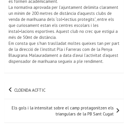
es formen acadèmicament.
La normativa aprovada per l’ajuntament delimita clarament
un mínim de 200 metres de distància d’aquests clubs de
venda de marihuana dels “col•lectius protegits”, entre els
que curiosament estan els centres escolars i les
instal•lacions esportives. Aquest club no crec que estigui a
més de 50mt de distància.
Em consta que s’han traslladat moltes queixes tan per part
de la direcció de l’institut Pla i Farreras com de la Penya
Blaugrana. Malauradament a data d’avui l’activitat d’aquest
dispensador de marihuana segueix a ple rendiment.
CLOENDA ACFTIC
Els gols i la intensitat sobre el camp protagonitzen els
triangulars de la PB Sant Cugat