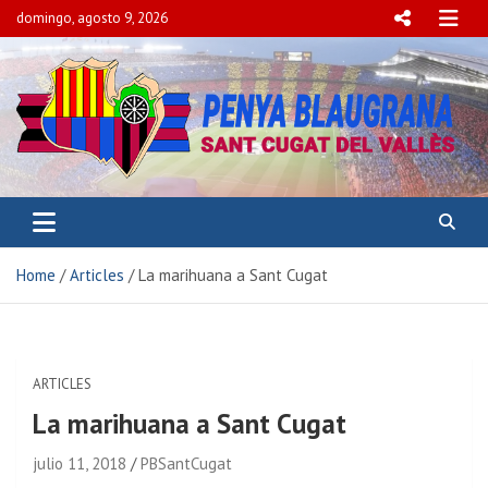
domingo, agosto 9, 2026
PENYA BLAUGRANA
SANT CUGAT DEL VALLÈS
Home
Articles
La marihuana a Sant Cugat
ARTICLES
La marihuana a Sant Cugat
julio 11, 2018
PBSantCugat