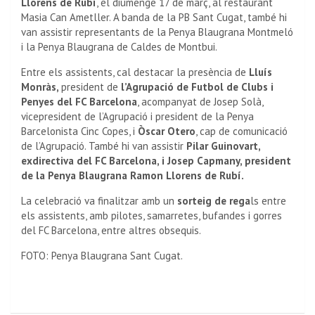
Llorens de Rubí
, el diumenge 17 de març, al restaurant
Masia Can Ametller. A banda de la PB Sant Cugat, també hi
van assistir representants de la Penya Blaugrana Montmeló
i la Penya Blaugrana de Caldes de Montbui.
Entre els assistents, cal destacar la presència de
Lluís
Monràs,
president de
l’Agrupació de Futbol de Clubs i
Penyes del FC Barcelona
, acompanyat de Josep Solà,
vicepresident de l’Agrupació i president de la Penya
Barcelonista Cinc Copes, i
Òscar Otero
, cap de comunicació
de l’Agrupació. També hi van assistir
Pilar Guinovart,
exdirectiva del FC Barcelona, i Josep Capmany, president
de la Penya Blaugrana Ramon Llorens de Rubí.
La celebració va finalitzar amb un
sorteig de rega
ls entre
els assistents, amb pilotes, samarretes, bufandes i gorres
del FC Barcelona, entre altres obsequis.
FOTO: Penya Blaugrana Sant Cugat.