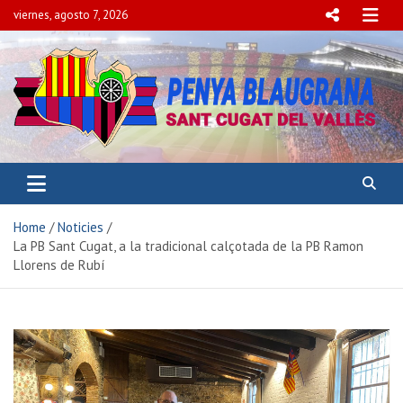
viernes, agosto 7, 2026
PENYA BLAUGRANA
SANT CUGAT DEL VALLÈS
Home
Noticies
La PB Sant Cugat, a la tradicional calçotada de la PB Ramon
Llorens de Rubí