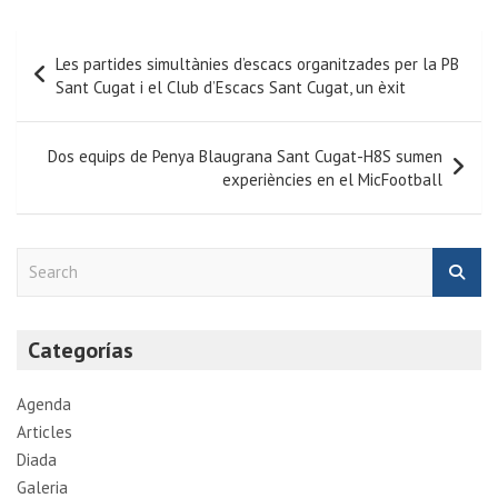
Les partides simultànies d’escacs organitzades per la PB
Sant Cugat i el Club d’Escacs Sant Cugat, un èxit
Dos equips de Penya Blaugrana Sant Cugat-H8S sumen
experiències en el MicFootball
S
e
a
r
Categorías
c
h
Agenda
Articles
Diada
Galeria