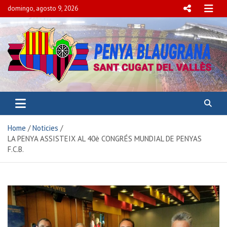
domingo, agosto 9, 2026
PENYA BLAUGRANA
SANT CUGAT DEL VALLÈS
Home
Noticies
LA PENYA ASSISTEIX AL 40è CONGRÉS MUNDIAL DE PENYAS
F.C.B.