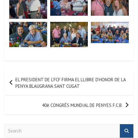
EL PRESIDENT DE L’FCF FIRMA EL LLIBRE D’HONOR DE LA
PENYA BLAUGRANA SANT CUGAT
40è CONGRÉS MUNDIAL DE PENYES F.C.B.
S
e