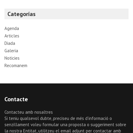
a
r
Categorías
c
h
Agenda
Articles
Diada
Galeria
Noticies
Recomanem
Contacte
Contacteu amb nosaltres
Si teniu qualsevol dubte, preciseu de més d’informació o
senzillament voleu formular una proposta o suggeriment sobre
la nostra Entitat, utilitzeu el email adjunt per contactar amb