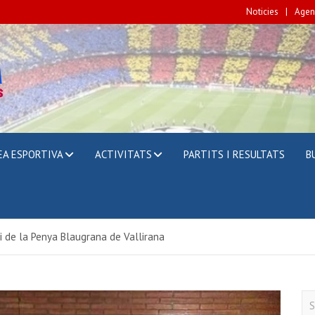
Noticies
Agen
A
EA ESPORTIVA
ACTIVITATS
PARTITS I RESULTATS
B
ri de la Penya Blaugrana de Vallirana
S
e