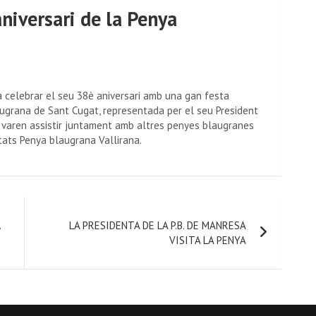
aniversari de la Penya
a celebrar el seu 38è aniversari amb una gan festa
laugrana de Sant Cugat, representada per el seu President
hi varen assistir juntament amb altres penyes blaugranes
citats Penya blaugrana Vallirana.
.
LA PRESIDENTA DE LA P.B. DE MANRESA
VISITA LA PENYA