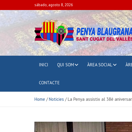
sábado, agosto 8, 2026
PENYA BLAUGRAN
SANT CUGAT DEL VALLÈS
INICI
QUI SOM
ÀREA SOCIAL
ÀR
CONTACTE
Home
Noticies
La Penya assistix al 38è aniversa