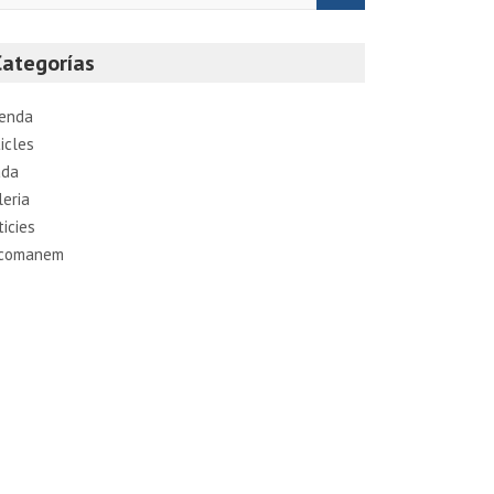
Categorías
enda
icles
ada
leria
ticies
comanem