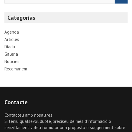
a
r
Categorías
c
h
Agenda
Articles
Diada
Galeria
Noticies
Recomanem
Contacte
Contacteu amb nosaltres
Si teniu qualsevol dubte, preciseu de més d’informació o
senzillament voleu formular una proposta o suggeriment sobre