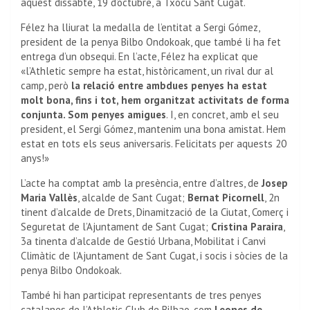
aquest dissabte, 19 d’octubre, a Txocu Sant Cugat.
Félez ha lliurat la medalla de l’entitat a Sergi Gómez,
president de la penya Bilbo Ondokoak, que també li ha fet
entrega d’un obsequi. En l’acte, Félez ha explicat que
«l’Athletic sempre ha estat, històricament, un rival dur al
camp, però
la relació entre ambdues penyes ha estat
molt bona, fins i tot, hem organitzat activitats de forma
conjunta. Som penyes amigues
. I, en concret, amb el seu
president, el Sergi Gómez, mantenim una bona amistat. Hem
estat en tots els seus aniversaris. Felicitats per aquests 20
anys!»
L’acte ha comptat amb la presència, entre d’altres, de
Josep
Maria Vallès
, alcalde de Sant Cugat;
Bernat Picornell
, 2n
tinent d’alcalde de Drets, Dinamització de la Ciutat, Comerç i
Seguretat de l’Ajuntament de Sant Cugat;
Cristina Paraira
,
3a tinenta d’alcalde de Gestió Urbana, Mobilitat i Canvi
Climàtic de l’Ajuntament de Sant Cugat, i socis i sòcies de la
penya Bilbo Ondokoak.
També hi han participat representants de tres penyes
catalanes de l’Athletic Club de Bilbao, com
Leones de