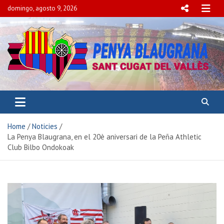
domingo, agosto 9, 2026
PENYA BLAUGRANA
SANT CUGAT DEL VALLÈS
Home
Noticies
La Penya Blaugrana, en el 20è aniversari de la Peña Athletic
Club Bilbo Ondokoak