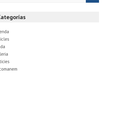
Categorías
enda
icles
ada
leria
ticies
comanem