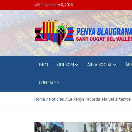
sábado, agosto 8, 2026
PENYA BLAUGRAN
SANT CUGAT DEL VALLÈS
INICI
QUI SOM
ÀREA SOCIAL
ÀR
CONTACTE
Home
Noticies
La Penya recorda els vells temps