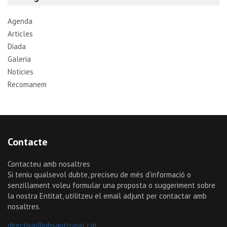
h
Agenda
Articles
Diada
Galeria
Noticies
Recomanem
Contacte
Contacteu amb nosaltres
Si teniu qualsevol dubte, preciseu de més d’informació o
senzillament voleu formular una proposta o suggeriment sobre
la nostra Entitat, utilitzeu el email adjunt per contactar amb
nosaltres.
directiva@pbsantcugat.cat