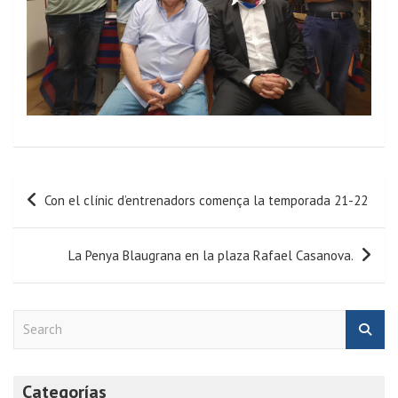
Con el clínic d’entrenadors comença la temporada 21-22
La Penya Blaugrana en la plaza Rafael Casanova.
S
e
a
r
Categorías
c