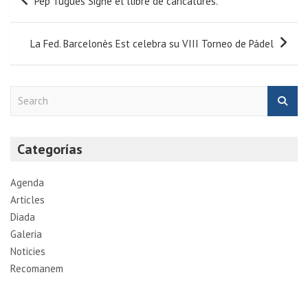
Pep Tugues Signe el llibre de caricatures.
La Fed. Barcelonès Est celebra su VIII Torneo de Pádel
S
e
a
r
Categorías
c
h
Agenda
Articles
Diada
Galeria
Noticies
Recomanem