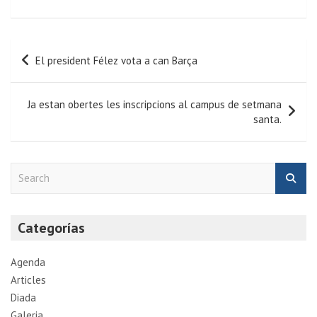
El president Félez vota a can Barça
Ja estan obertes les inscripcions al campus de setmana
santa.
S
e
a
r
Categorías
c
h
Agenda
Articles
Diada
Galeria