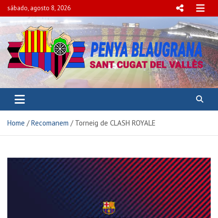
sábado, agosto 8, 2026
PENYA BLAUGRANA
SANT CUGAT DEL VALLÈS
Home
Recomanem
Torneig de CLASH ROYALE