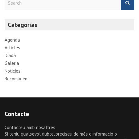
e
a
r
Categorías
c
h
Agenda
Articles
Diada
Galeria
Noticies
Recomanem
Contacte
Contacteu amb nosaltres
Si teniu qualsevol dubte, preciseu de més d’informació o