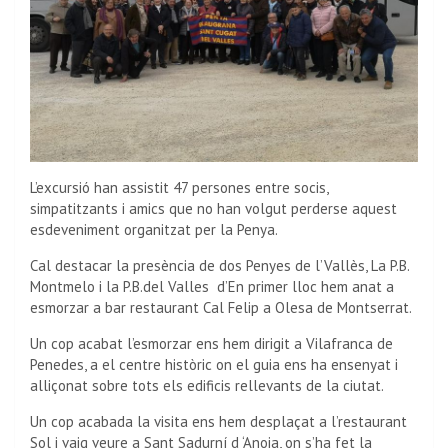
L’excursió han assistit 47 persones entre socis,
simpatitzants i amics que no han volgut perderse aquest
esdeveniment organitzat per la Penya.
Cal destacar la presència de dos Penyes de l’Vallès, La P.B.
Montmelo i la P.B.del Valles d’En primer lloc hem anat a
esmorzar a bar restaurant Cal Felip a Olesa de Montserrat.
Un cop acabat l’esmorzar ens hem dirigit a Vilafranca de
Penedes, a el centre històric on el guia ens ha ensenyat i
alliçonat sobre tots els edificis rellevants de la ciutat.
Un cop acabada la visita ens hem desplaçat a l’restaurant
Sol i vaig veure a Sant Sadurní d ‘Anoia, on s’ha fet la