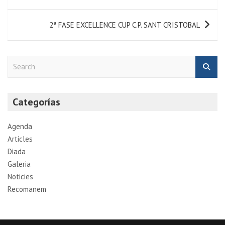
2ª FASE EXCELLENCE CUP C.P. SANT CRISTOBAL
S
e
a
r
Categorías
c
h
Agenda
Articles
Diada
Galeria
Noticies
Recomanem